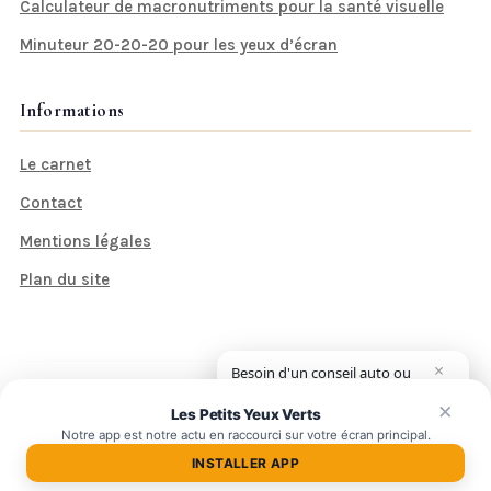
Calculateur de macronutriments pour la santé visuelle
Minuteur 20-20-20 pour les yeux d’écran
Informations
Le carnet
Contact
Mentions légales
Plan du site
×
Besoin d'un conseil auto ou
moto ?
© 2026 Les Petits Yeux Verts — rendez-vous mensuel.
×
Les Petits Yeux Verts
Notre app est notre actu en raccourci sur votre écran principal.
Conseils éditoriaux : ne remplace jamais l'avis d'un professionnel de
santé.
INSTALLER APP